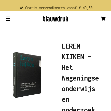
Ga
Gratis verzendkosten vanaf € 49,50
direct
naar
de
hoofdinhoud
LEREN
KIJKEN –
Het
Wageningse
onderwijs
en
onderzoek