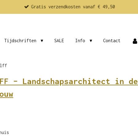
Gratis verzendkosten vanaf € 49,50
Tijdschriften
SALE
Info
Contact
lff
FF – Landschapsarchitect in de
ouw
huis