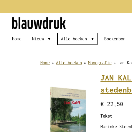
Ga
direct
naar
de
Home
Nieuw
Alle boeken
Boekenbon
hoofdinhoud
Home
»
Alle boeken
»
Monografie
»
Jan Ka
JAN KAL
stedenb
€ 22,50
Tekst
Marinke Steen