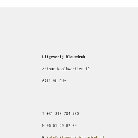
Uitgeverij Blauwdruk
Arthur Koolkwartier 19
6711 VH Ede
T
+31
318 784 730
M
06 51 29 07 04
E
info@uitgeverijblauwdruk.nl