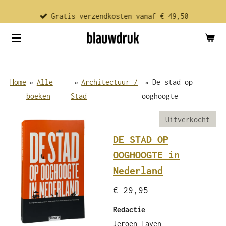
Ga
Gratis verzendkosten vanaf € 49,50
direct
naar
de
hoofdinhoud
Home
»
Alle
»
Architectuur /
»
De stad op
boeken
Stad
ooghoogte
Uitverkocht
DE STAD OP
OOGHOOGTE in
Nederland
€ 29,95
Redactie
Jeroen Laven