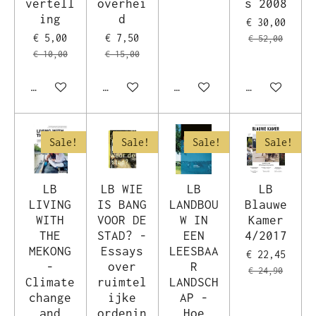
vertell
overhei
s 2008
ing
d
€ 30,00
€ 5,00
€ 7,50
€ 52,00
€ 10,00
€ 15,00
In winkelwagen
In winkelwagen
In winkelwagen
In winkelwag
Sale!
Sale!
Sale!
Sale!
LB
LB WIE
LB
LB
LIVING
IS BANG
LANDBOU
Blauwe
WITH
VOOR DE
W IN
Kamer
THE
STAD? -
EEN
4/2017
MEKONG
Essays
LEESBAA
€ 22,45
-
over
R
€ 24,90
Climate
ruimtel
LANDSCH
change
ijke
AP -
and
ordenin
Hoe