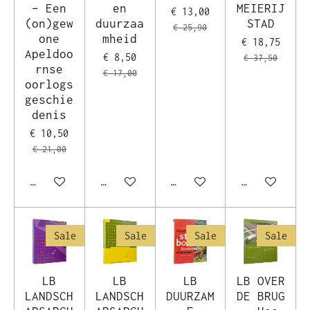
– Een
en
MEIERIJ
€ 13,00
(on)gew
duurzaa
STAD
€ 25,90
one
mheid
€ 18,75
Apeldoo
€ 8,50
€ 37,50
rnse
€ 17,00
oorlogs
geschie
denis
€ 10,50
€ 21,00
In winkelwagen
In winkelwagen
In winkelwagen
In winkelwag
Sale
Sale
Sale
Sale
LB
LB
LB
LB OVER
LANDSCH
LANDSCH
DUURZAM
DE BRUG