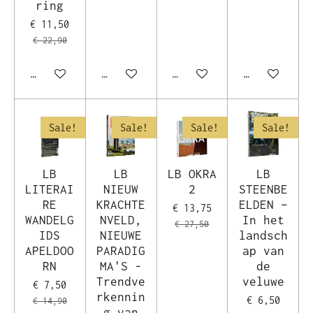
ring
€ 11,50
€ 22,90
In winkelwagen
In winkelwagen
In winkelwagen
In winkelwag
Sale!
Sale!
Sale!
Sale!
LB
LB
LB OKRA
LB
LITERAI
NIEUW
2
STEENBE
RE
KRACHTE
ELDEN –
€ 13,75
WANDELG
NVELD,
In het
€ 27,50
IDS
NIEUWE
landsch
APELDOO
PARADIG
ap van
RN
MA'S -
de
Trendve
veluwe
€ 7,50
rkennin
€ 6,50
€ 14,90
g van