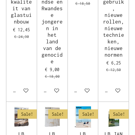
kwalite
ndse en
gebruik
€ 18,50
it van
Rwandes
,
glastui
e
nieuwe
nbouw
jongere
rollen,
n in
nieuwe
€ 12,45
het
technie
€ 24,90
land
ken,
van de
nieuwe
genocid
normen
e
€ 6,25
€ 9,00
€ 12,50
€ 18,00
In winkelwagen
In winkelwagen
In winkelwagen
In winkelwag
Sale!
Sale!
Sale!
Sale!
LB
LB
LB
LB JAN