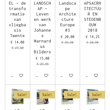
EL – de
LANDSCH
Landsca
APSACRH
transfo
AP –
pe
ITECTUU
rmatie
Leven
Archite
R EN
van
en werk
cture
STEDENB
vliegba
van
Europe
OUW
sis
Johanne
#3
2018
Twente
s
€ 20,00
€ 14,25
Warnard
€ 14,00
€ 29,90
€ 24,90
us
€ 27,50
Bilders
€ 15,00
€ 29,95
In winkelwagen
In winkelwagen
In winkelwagen
In winkelwag
Sale!
Sale!
Sale!
Sale!