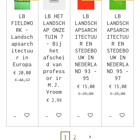
LB
LB HET
LB
LB
FIELDWO
LANDSCH
LANDSCH
LANDSCH
RK -
AP ONZE
APSARCH
APSARCH
Landsch
TUIN ?
ITECTUU
ITECTUU
apsarch
- Bij
R EN
R EN
itectuu
het
STEDEBO
STEDEBO
r in
afschei
UW IN
UW IN
Europa
d van
NEDERLA
NEDERLA
profess
ND 93 -
ND 95 -
€ 20,00
or ir
95
97
€ 48,37
M.J.
€ 15,00
€ 15,00
Vroom
€ 25,00
€ 25,00
€ 2,99
In winkelwagen
In winkelwagen
In winkelwagen
In winkelwag
1
2