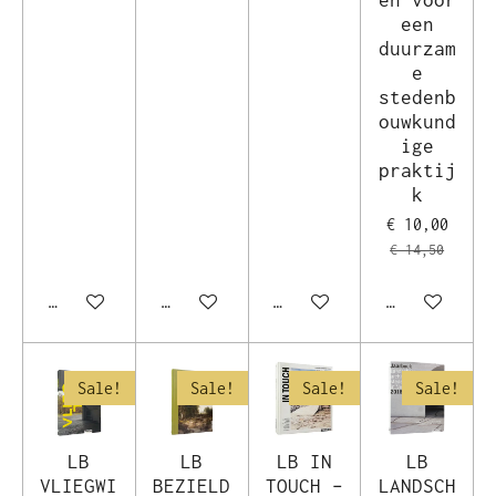
een
duurzam
e
stedenb
ouwkund
ige
praktij
k
€ 10,00
€ 14,50
In winkelwagen
In winkelwagen
In winkelwagen
In winkelwag
Sale!
Sale!
Sale!
Sale!
LB
LB
LB IN
LB
VLIEGWI
BEZIELD
TOUCH –
LANDSCH