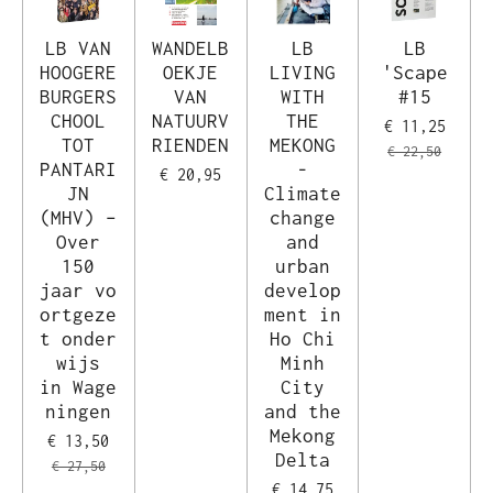
LB VAN
WANDELB
LB
LB
HOOGERE
OEKJE
LIVING
'Scape
BURGERS
VAN
WITH
#15
CHOOL
NATUURV
THE
€ 11,25
TOT
RIENDEN
MEKONG
€ 22,50
PANTARI
-
€ 20,95
JN
Climate
(MHV) –
change
Over
and
150
urban
jaar vo
develop
ortgeze
ment in
t onder
Ho Chi
wijs
Minh
in Wage
City
ningen
and the
Mekong
€ 13,50
Delta
€ 27,50
€ 14,75