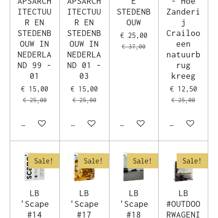
APSARCH
APSARCH
E
- Hoe
ITECTUU
ITECTUU
STEDENB
Zanderi
R EN
R EN
OUW
j
STEDENB
STEDENB
Crailoo
€ 25,00
OUW IN
OUW IN
een
€ 37,00
NEDERLA
NEDERLA
natuurb
ND 99 -
ND 01 -
rug
01
03
kreeg
€ 15,00
€ 15,00
€ 12,50
€ 25,00
€ 25,00
€ 25,00
In winkelwagen
In winkelwagen
In winkelwagen
In winkelwag
Sale!
Sale!
Sale!
Sale!
LB
LB
LB
LB
'Scape
'Scape
'Scape
#OUTDOO
#14
#17
#18
RWAGENI