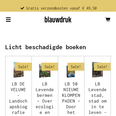
Ga
Gratis verzendkosten vanaf € 49,50
direct
naar
de
hoofdinhoud
Licht beschadigde boeken
Sale!
Sale!
Sale!
Sale!
LB DE
LB
LB 50
LB
VELUWE
Levende
NIEUWE
Levende
-
bermen
KLOMPEN
stad,
Landsch
– Over
PADEN –
stad om
apsbiog
ecologi
Door
in te
rafie
e en
het
leven -