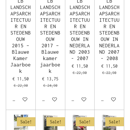
LB
LB
LB
LB
LANDSCH
LANDSCH
LANDSCH
LANDSCH
APSARCH
APSARCH
APSARCH
APSARCH
ITECTUU
ITECTUU
ITECTUU
ITECTUU
R EN
R EN
R EN
R EN
STEDENB
STEDENB
STEDENB
STEDENB
OUW
OUW
OUW IN
OUW IN
2015 –
2017 –
NEDERLA
NEDERLA
Blauwe
Blauwe
ND 2003
ND 2007
Kamer
kamer
- 2007
- 2008
Jaarboe
jaarboe
€ 11,50
€ 11,50
k
k
€ 22,90
€ 22,90
€ 11,50
€ 13,75
€ 22,90
€ 24,90
In winkelwagen
In winkelwagen
In winkelwagen
In winkelwag
Sale!
Sale!
Sale!
Sale!