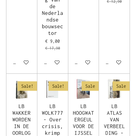
€ 12,90
de
Nederla
ndse
bouwsec
tor
€ 9,00
€ 17,90
In winkelwagen
In winkelwagen
In winkelwagen
In winkelwag
Sale!
Sale!
Sale
Sale
LB
LB
LB
LB
WAKKER
WOLK777
HOOGWAT
ATLAS
WORDEN
- Over
ERGEUL
VAN
IN DE
crisis,
VOOR DE
VERBEEL
OORLOG
krimp
IJSSEL
DING -