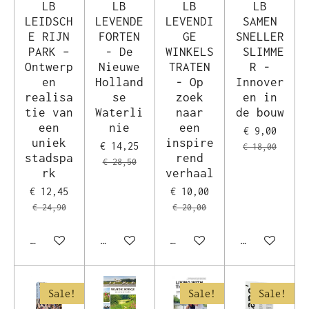
LB
LB
LB
LB
LEIDSCH
LEVENDE
LEVENDI
SAMEN
E RIJN
FORTEN
GE
SNELLER
PARK –
- De
WINKELS
SLIMME
Ontwerp
Nieuwe
TRATEN
R -
en
Holland
- Op
Innover
realisa
se
zoek
en in
tie van
Waterli
naar
de bouw
een
nie
een
€ 9,00
uniek
inspire
€ 14,25
€ 18,00
stadspa
rend
€ 28,50
rk
verhaal
€ 12,45
€ 10,00
€ 24,90
€ 20,00
In winkelwagen
In winkelwagen
In winkelwagen
In winkelwag
Sale!
Sale!
Sale!