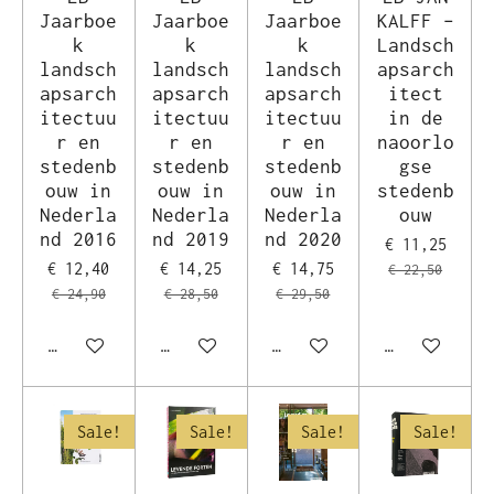
Jaarboe
Jaarboe
Jaarboe
KALFF –
k
k
k
Landsch
landsch
landsch
landsch
apsarch
apsarch
apsarch
apsarch
itect
itectuu
itectuu
itectuu
in de
r en
r en
r en
naoorlo
stedenb
stedenb
stedenb
gse
ouw in
ouw in
ouw in
stedenb
Nederla
Nederla
Nederla
ouw
nd 2016
nd 2019
nd 2020
€ 11,25
€ 12,40
€ 14,25
€ 14,75
€ 22,50
€ 24,90
€ 28,50
€ 29,50
In winkelwagen
In winkelwagen
In winkelwagen
In winkelwag
Sale!
Sale!
Sale!
Sale!