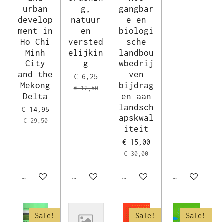
urban
g,
gangbar
develop
natuur
e en
ment in
en
biologi
Ho Chi
versted
sche
Minh
elijkin
landbou
City
g
wbedrij
and the
ven
€ 6,25
Mekong
bijdrag
€ 12,50
Delta
en aan
landsch
€ 14,95
apskwal
€ 29,50
iteit
€ 15,00
€ 30,00
In winkelwagen
In winkelwagen
In winkelwagen
In winkelwag
Sale!
Sale!
Sale!