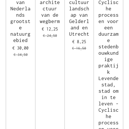
van
archite
cultuur
Cyclisc
Nederla
ctuur
landsch
he
nds
van de
ap van
process
grootst
wegberm
Gelderl
en voor
e
and en
een
€ 12,25
natuurg
Utrecht
duurzam
€ 24,50
ebied
e
€ 8,25
stedenb
€ 30,00
€ 16,50
ouwkund
€ 34,50
ige
praktij
k
Levende
stad,
stad om
in te
leven -
Cyclisc
he
process
en voor