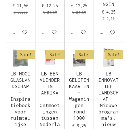
NGEN
€ 11,50
€ 12,25
€ 12,25
€ 4,25
€ 22,50
€ 24,50
€ 24,50
€ 9,50
In winkelwagen
In winkelwagen
In winkelwagen
In winkelwag
Sale!
Sale!
Sale!
Sale!
LB MOOI
LB EEN
LB
LB
GLASLAN
VLINDER
GELOPEN
INNOVAT
DSCHAP
IN
KAARTEN
IEF
–
AFRIKA
–
LANDSCH
Inspira
-
Wagenin
AP -
tieboek
Ontmoet
gen
Nieuwe
voor
ingen
rond
program
ruimtel
tussen
1900
ma’s,
ijke
Nederla
nieuw
€ 9,25