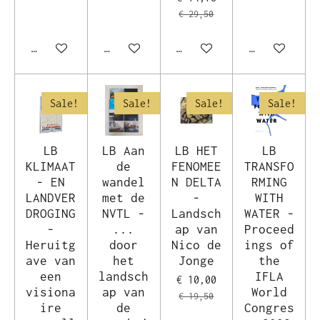
€ 29,50
In winkelwagen
In winkelwagen
In winkelwagen
In winkelwag
Sale!
Sale!
Sale!
Sale!
LB
LB Aan
LB HET
LB
KLIMAAT
de
FENOMEE
TRANSFO
- EN
wandel
N DELTA
RMING
LANDVER
met de
-
WITH
DROGING
NVTL -
Landsch
WATER -
-
...
ap van
Proceed
Heruitg
door
Nico de
ings of
ave van
het
Jonge
the
een
landsch
IFLA
€ 10,00
visiona
ap van
World
€ 19,50
ire
de
Congres