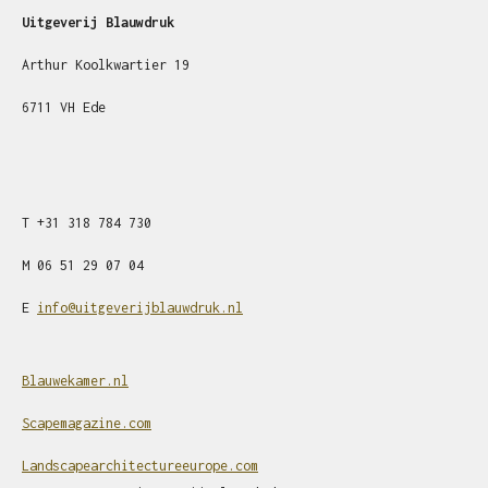
Uitgeverij Blauwdruk
Arthur Koolkwartier 19
6711 VH Ede
T
+31
318 784 730
M
06 51 29 07 04
E
info@uitgeverijblauwdruk.nl
Blauwekamer.nl
Scapemagazine.com
Landscapearchitectureeurope.com