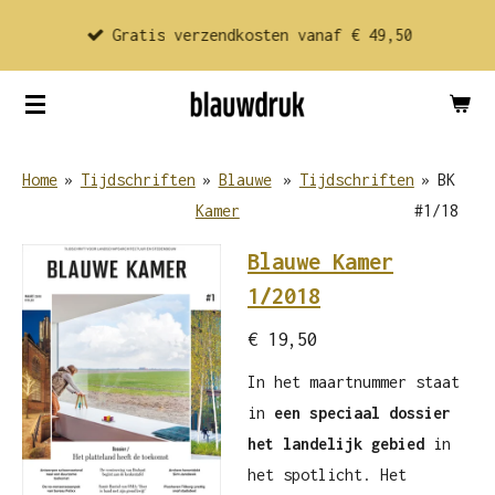
Ga
Gratis verzendkosten vanaf € 49,50
direct
naar
de
hoofdinhoud
Home
»
Tijdschriften
»
Blauwe
»
Tijdschriften
»
BK
Kamer
#1/18
Blauwe Kamer
1/2018
€ 19,50
In het maartnummer staat
in
een speciaal dossier
het landelijk gebied
in
het spotlicht. Het