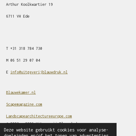
Arthur Koolkwartier 19
6711 VH Ede
T
+31
318 784 730
M
06 51 29 07 04
E
info@uitgeverijblauwdruk.nl
Blauwekamer.nl
Scapemagazine.com
Landscapearchitectureeurope.com
© 2023 - 2026 Uitgeverij Blauwdruk
Deze website gebruikt cookies voor analyse-
Powered by
JouwWeb
doeleinden en/of het tonen van advertenties.