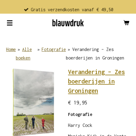
Ga
Gratis verzendkosten vanaf € 49,50
direct
naar
de
hoofdinhoud
Home
»
Alle
»
Fotografie
»
Verandering – Zes
boeken
boerderijen in Groningen
Verandering – Zes
boerderijen in
Groningen
€ 19,95
Fotografie
Harry Cock