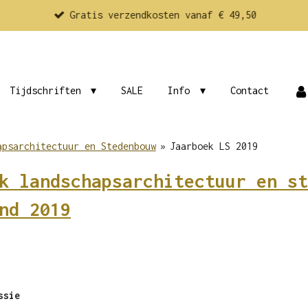
Gratis verzendkosten vanaf € 49,50
Tijdschriften
SALE
Info
Contact
apsarchitectuur en Stedenbouw
»
Jaarboek LS 2019
k landschapsarchitectuur en st
nd 2019
ssie