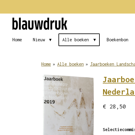
Ga
direct
naar
de
Home
Nieuw
Alle boeken
Boekenbon
hoofdinhoud
Home
»
Alle boeken
»
Jaarboeken Landsch
Jaarboe
Nederla
€ 28,50
Selectiecommi