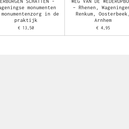
VERBORGEN SCHATTEN -
WEG VAN DE WEDEROPBO
ageningse monumenten
– Rhenen, Wageninge
 monumentenzorg in de
Renkum, Oosterbeek
praktijk
Arnhem
€ 13,50
€ 4,95