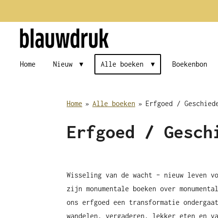
Ga
direct
naar
de
Home
Nieuw
Alle boeken
Boekenbon
hoofdinhoud
Home
»
Alle boeken
»
Erfgoed / Geschied
Erfgoed / Gesch
Wisseling van de wacht – nieuw leven v
zijn monumentale boeken over monumenta
ons erfgoed een transformatie ondergaa
wandelen, vergaderen, lekker eten en v