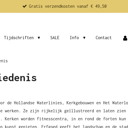
Gratis verzendkosten vanaf € 49,50
Tijdschriften
SALE
Info
Contact
enis
iedenis
oor de Hollandse Waterlinies, Kerkgebouwen en Het Waterl
le werken. Ze zijn rijkelijk geïllustreerd en laten zien
t. Kerken worden fitnesscentra, in en rond de forten kun
an kunst genieten. Erfgoed geeft het landschap en de sta