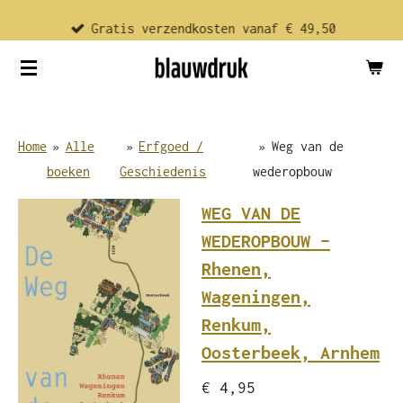
Ga
Gratis verzendkosten vanaf € 49,50
direct
naar
de
hoofdinhoud
Home
»
Alle
»
Erfgoed /
»
Weg van de
boeken
Geschiedenis
wederopbouw
WEG VAN DE
WEDEROPBOUW –
Rhenen,
Wageningen,
Renkum,
Oosterbeek, Arnhem
€ 4,95