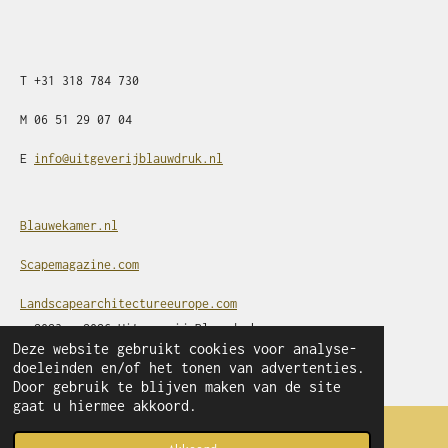
T
+31
318 784 730
M
06 51 29 07 04
E
info@uitgeverijblauwdruk.nl
Blauwekamer.nl
Scapemagazine.com
Landscapearchitectureeurope.com
© 2023 - 2026 Uitgeverij Blauwdruk
Deze website gebruikt cookies voor analyse-
Powered by
JouwWeb
doeleinden en/of het tonen van advertenties.
Door gebruik te blijven maken van de site
gaat u hiermee akkoord.