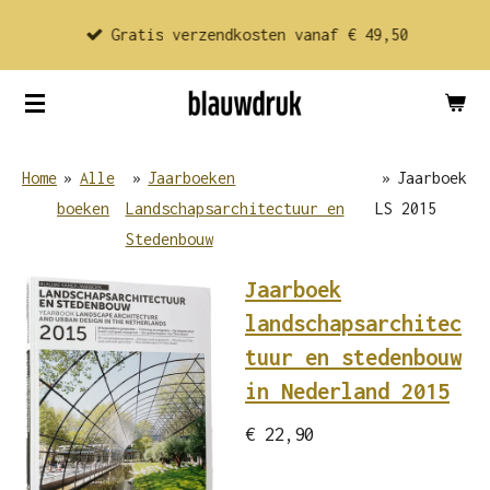
Ga
Gratis verzendkosten vanaf € 49,50
direct
naar
de
hoofdinhoud
Home
»
Alle
»
Jaarboeken
»
Jaarboek
boeken
Landschapsarchitectuur en
LS 2015
Stedenbouw
Jaarboek
landschapsarchitec
tuur en stedenbouw
in Nederland 2015
€ 22,90