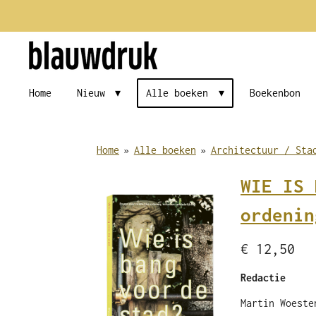
Ga
direct
naar
de
Home
Nieuw
Alle boeken
Boekenbon
hoofdinhoud
Home
»
Alle boeken
»
Architectuur / Sta
WIE IS 
ordenin
€ 12,50
Redactie
Martin Woeste