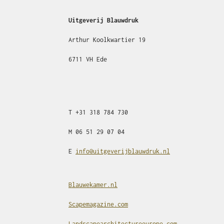
Uitgeverij Blauwdruk
Arthur Koolkwartier 19
6711 VH Ede
T
+31
318 784 730
M
06 51 29 07 04
E
info@uitgeverijblauwdruk.nl
Blauwekamer.nl
Scapemagazine.com
Landscapearchitectureeurope.com