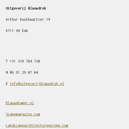
Uitgeverij Blauwdruk
Arthur Koolkwartier 19
6711 VH Ede
T
+31
318 784 730
M
06 51 29 07 04
E
info@uitgeverijblauwdruk.nl
Blauwekamer.nl
Scapemagazine.com
Landscapearchitectureeurope.com