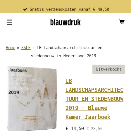
Ga
Gratis verzendkosten vanaf € 49,50
direct
naar
de
hoofdinhoud
Home
»
SALE
»
LB Landschapsarchitectuur en
stedenbouw in Nederland 2019
Uitverkocht
LB
LANDSCHAPSARCHITEC
TUUR EN STEDENBOUW
2019 – Blauwe
Kamer Jaarboek
€ 14,50
€ 28,50