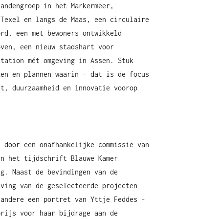
landengroep in het Markermeer,
 Texel en langs de Maas, een circulaire
ord, een met bewoners ontwikkeld
oven, een nieuw stadshart voor
station mét omgeving in Assen. Stuk
ken en plannen waarin – dat is de focus
it, duurzaamheid en innovatie voorop
n door een onafhankelijke commissie van
an het tijdschrift Blauwe Kamer
ng. Naast de bevindingen van de
jving van de geselecteerde projecten
 andere een portret van Yttje Feddes -
prijs voor haar bijdrage aan de