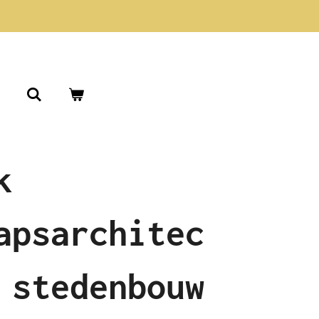
k
apsarchitec
 stedenbouw