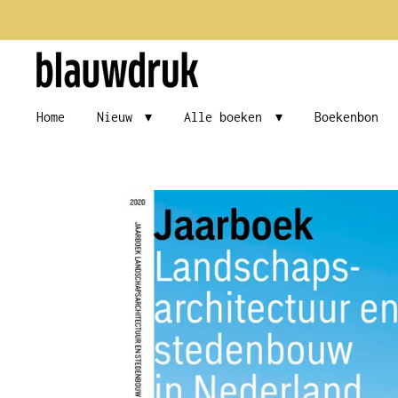
Ga
direct
naar
de
Home
Nieuw
Alle boeken
Boekenbon
hoofdinhoud