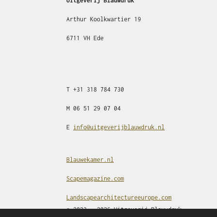
Uitgeverij Blauwdruk
Arthur Koolkwartier 19
6711 VH Ede
T
+31
318 784 730
M
06 51 29 07 04
E
info@uitgeverijblauwdruk.nl
Blauwekamer.nl
Scapemagazine.com
Landscapearchitectureeurope.com
© 2023 - 2026 Uitgeverij Blauwdruk