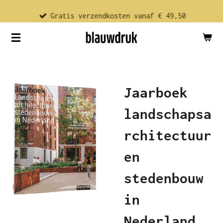
Ga
Gratis verzendkosten vanaf € 49,50
direct
naar
de
hoofdinhoud
Jaarboek
landschapsa
rchitectuur
en
stedenbouw
in
Nederland