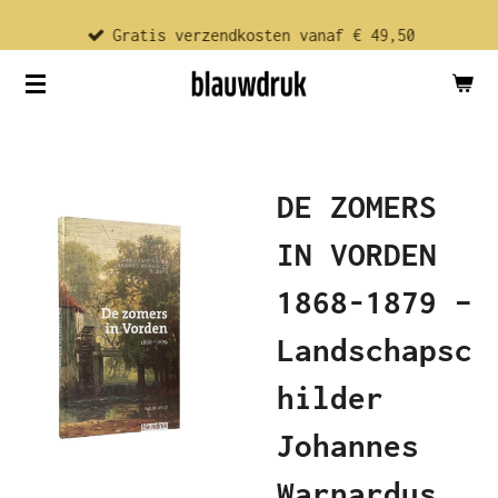
Ga
Gratis verzendkosten vanaf € 49,50
direct
naar
de
hoofdinhoud
DE ZOMERS
IN VORDEN
1868-1879 –
Landschapsc
hilder
Johannes
Warnardus