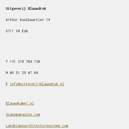
Uitgeverij Blauwdruk
Arthur Koolkwartier 19
6711 VH Ede
T
+31
318 784 730
M
06 51 29 07 04
E
info@uitgeverijblauwdruk.nl
Blauwekamer.nl
Scapemagazine.com
Landscapearchitectureeurope.com