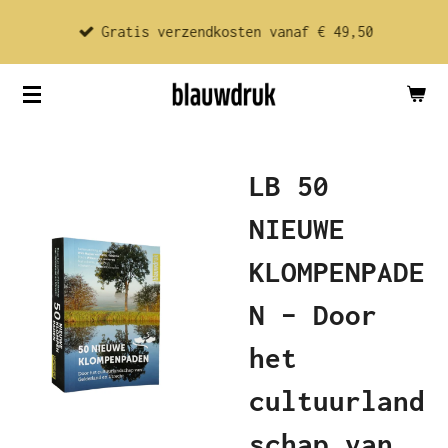
Ga
Gratis verzendkosten vanaf € 49,50
direct
naar
de
hoofdinhoud
LB 50
NIEUWE
KLOMPENPADE
N – Door
het
cultuurland
schap van