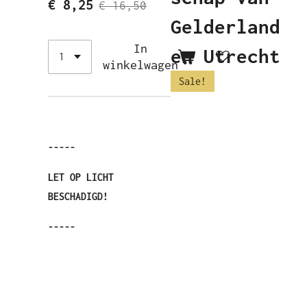
€ 8,25
€ 16,50
Gelderland
In
en Utrecht
winkelwagen
Sale!
-----
LET OP LICHT
BESCHADIGD!
-----