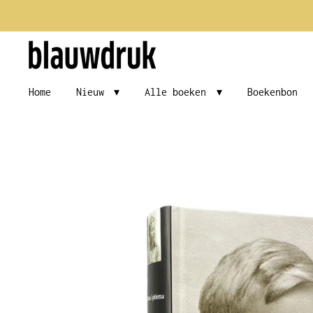
Ga
direct
naar
de
Home
Nieuw
Alle boeken
Boekenbon
hoofdinhoud