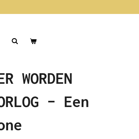
ER WORDEN
ORLOG – Een
one