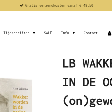
Gratis verzendkosten vanaf € 49,50
Tijdschriften
SALE
Info
Contact
LB WAKK
IN DE O
(on)gew