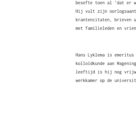
besefte toen al ‘dat er 
Hij vult zijn oorlogsaan
krantencitaten, brieven 
met familieleden en vrie
Hans Lyklema is emeritus
kolloïdkunde aan Wagenin
leeftijd is hij nog vrij
werkkamer op de universi