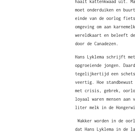
haalt kattenkwaad uit. M
moet onderduiken en buur
einde van de oorlog fiet
omgeving om aan karnemel
wereldkaart en beleeft d
door de Canadezen.
Hans Lyklema schrijft me
opgroeiende jongen. Daar
tegelijkertijd een schet
veertig. Hoe standbewust
met crisis, gebrek, oorl
loyaal waren mensen aan 
liter melk in de Hongerw
Wakker worden in de oorl
dat Hans Lyklema in de l