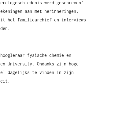
wereldgeschiedenis werd geschreven’.
tekeningen aan met herinneringen,
uit het familiearchief en interviews
nden.
 hoogleraar fysische chemie en
gen University. Ondanks zijn hoge
wel dagelijks te vinden in zijn
teit.