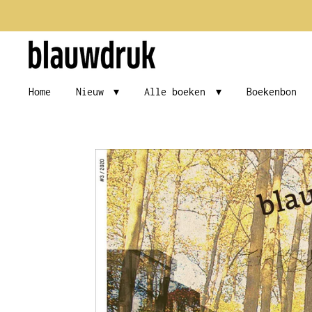
Ga
direct
naar
de
Home
Nieuw
Alle boeken
Boekenbon
hoofdinhoud