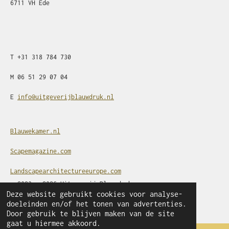
6711 VH Ede
T
+31
318 784 730
M
06 51 29 07 04
E
info@uitgeverijblauwdruk.nl
Blauwekamer.nl
Scapemagazine.com
Landscapearchitectureeurope.com
© 2023 - 2026 Uitgeverij Blauwdruk
Deze website gebruikt cookies voor analyse-
Powered by
JouwWeb
doeleinden en/of het tonen van advertenties.
Door gebruik te blijven maken van de site
gaat u hiermee akkoord.