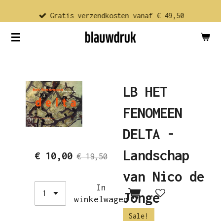
Ga
Gratis verzendkosten vanaf € 49,50
direct
naar
de
hoofdinhoud
LB HET
FENOMEEN
DELTA -
Landschap
€ 10,00
€ 19,50
van Nico de
In
Jonge
winkelwagen
Sale!