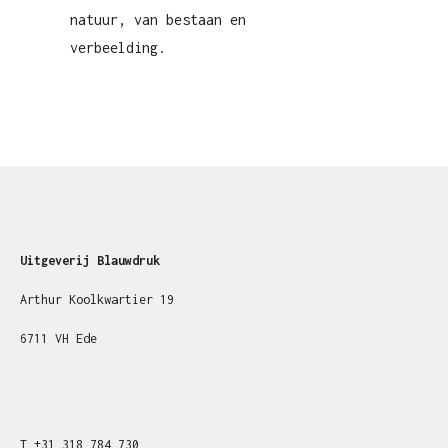
natuur, van bestaan en
verbeelding.
Uitgeverij Blauwdruk
Arthur Koolkwartier 19
6711 VH Ede
T
+31
318 784 730