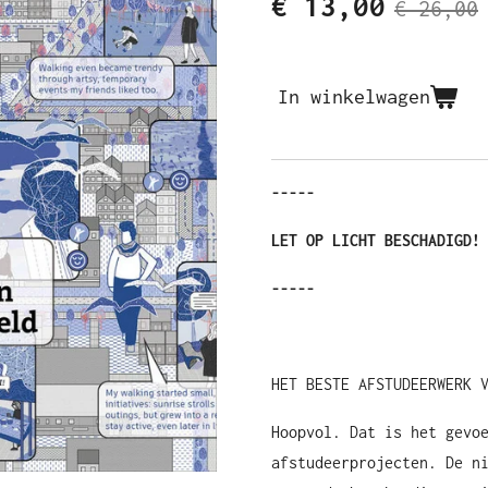
€ 13,00
€ 26,00
In winkelwagen
-----
LET OP LICHT BESCHADIGD!
-----
HET BESTE AFSTUDEERWERK 
Hoopvol. Dat is het gevo
afstudeerprojecten. De n