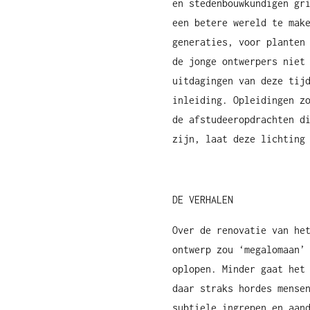
en stedenbouwkundigen gr
een betere wereld te mak
generaties, voor planten
de jonge ontwerpers niet
uitdagingen van deze tij
inleiding. Opleidingen z
de afstudeeropdrachten d
zijn, laat deze lichting
DE VERHALEN
Over de renovatie van he
ontwerp zou ‘megalomaan’
oplopen. Minder gaat het
daar straks hordes mense
subtiele ingrepen en aan