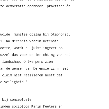
nze democratie openbaar, praktisch én
ewolde, munitie-opslag bij Staphorst,
ei. Na decennia waarin Defensie
tootte, wordt nu juist ingezet op
puzzel dus voor de inrichting van het
e landschap. Ontwerpers zien
aar de wensen van Defensie zijn niet
n claim niet realiseren heeft dat
le veiligheid.’
t bij conceptuele
vinden socioloog Karin Peeters en