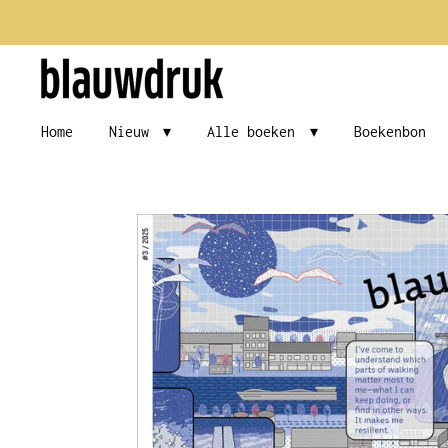
Ga
direct
naar
de
Home
Nieuw
Alle boeken
Boekenbon
hoofdinhoud