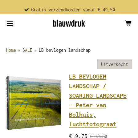
Ga
Gratis verzendkosten vanaf € 49,50
direct
naar
de
hoofdinhoud
Home
»
SALE
»
LB bevlogen landschap
Uitverkocht
LB BEVLOGEN
LANDSCHAP /
SOARING LANDSCAPE
- Peter van
Bolhuis,
luchtfotograaf
€ 9,75
€ 19,50