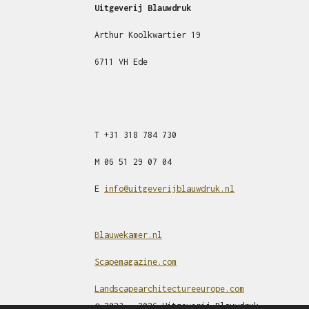
Uitgeverij Blauwdruk
Arthur Koolkwartier 19
6711 VH Ede
T
+31
318 784 730
M
06 51 29 07 04
E
info@uitgeverijblauwdruk.nl
Blauwekamer.nl
Scapemagazine.com
Landscapearchitectureeurope.com
© 2023 - 2026 Uitgeverij Blauwdruk