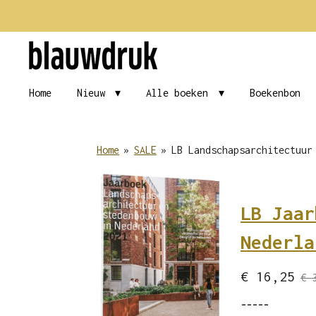
Ga
direct
naar
de
Home
Nieuw
Alle boeken
Boekenbon
hoofdinhoud
Home
»
SALE
»
LB Landschapsarchitectuur
LB Jaar
Nederla
€ 16,25
€ 
-----