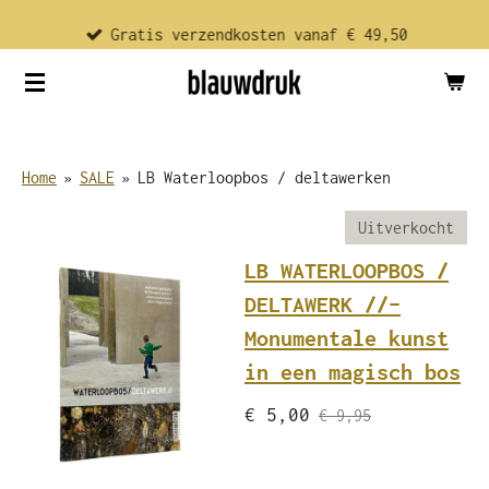
Ga
Gratis verzendkosten vanaf € 49,50
direct
naar
de
hoofdinhoud
Home
»
SALE
»
LB Waterloopbos / deltawerken
Uitverkocht
LB WATERLOOPBOS /
DELTAWERK //–
Monumentale kunst
in een magisch bos
€ 5,00
€ 9,95