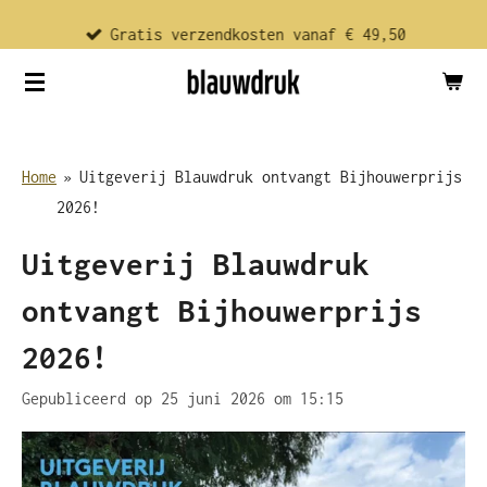
Ga
Gratis verzendkosten vanaf € 49,50
direct
naar
de
hoofdinhoud
Home
»
Uitgeverij Blauwdruk ontvangt Bijhouwerprijs
2026!
Uitgeverij Blauwdruk
ontvangt Bijhouwerprijs
2026!
Gepubliceerd op 25 juni 2026 om 15:15