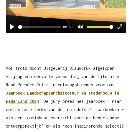
00:22
P
M
E
l
u
n
a
t
t
y
e
e
r
Vol trots mocht Uitgeverij Blauwdruk afgelopen
f
vrijdag een eervolle vermelding van de Literaire
u
René Pechère Prijs in ontvangst nemen voor ons
l
Jaarboek Landschapsarchitectuur en stedenbouw in
l
Nederland 2024
! De jury prees het jaarboek – maar
s
ook de hele reeks van de inmiddels 21 jaarboeken –
c
als een ‘onmisbaar overzicht voor de Nederlandse
r
ontwerppraktijk’ en als ‘een inspirerende selectie
e